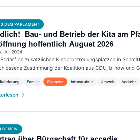
S DEM PARLAMENT
dlich! Bau- und Betrieb der Kita am Pf
öffnung hoffentlich August 2026
. Juli 2024
 Bedarf an zusätzlichen Kinderbetreuungsplätzen in Schmitt
chlossene Zustimmung der Koalition aus CDU, b-now und Gr
italisierung
Familie
Finanzen
Infrastruktur
Umwelt
Verkehr
terlesen →
LGEMEIN
rtrag über Bürgschaft für accadis