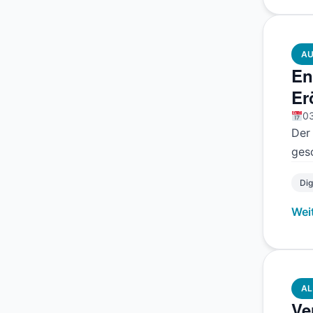
AU
En
Er
03
Der
ges
Dig
Wei
AL
Ve