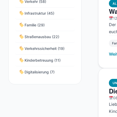
Verkehr (58)
AL
Wa
Infrastruktur (45)
12
Der
Familie (29)
euch
Straßenausbau (22)
Fam
Verkehrssicherheit (19)
Wei
Kinderbetreuung (11)
Digitalisierung (7)
UN
Di
08
Lie
Kin