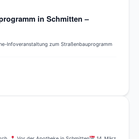
programm in Schmitten –
nline-Infoveranstaltung zum Straßenbauprogramm
usch.
Vor der Apotheke in Schmitten
14. März