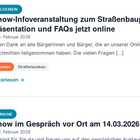
LGEMEIN
now-Infoveranstaltung zum Straßenbau
äsentation und FAQs jetzt online
. Februar 2026
len Dank an alle Bürgerinnen und Bürger, die an unserer O
Schmitten teilgenommen haben. Die vielen Fragen […]
nanzen
Straßenausbau
terlesen →
RMINE
now im Gespräch vor Ort am 14.03.2026
. Februar 2026
sind für Sie da und freuen uns auf den persönlichen Austa