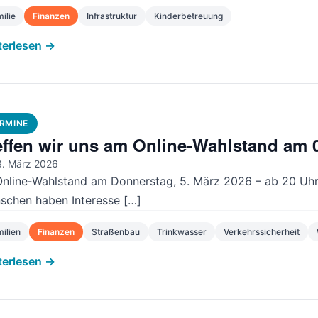
ilie
Finanzen
Infrastruktur
Kinderbetreuung
terlesen →
RMINE
effen wir uns am Online-Wahlstand am 
. März 2026
nline‑Wahlstand am Donnerstag, 5. März 2026 – ab 20 Uhr
schen haben Interesse […]
ilien
Finanzen
Straßenbau
Trinkwasser
Verkehrssicherheit
terlesen →