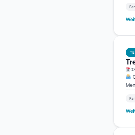
Fam
Wei
TE
Tr
03
O
Men
Fam
Wei