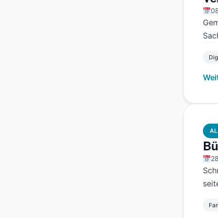
08
Gem
Sach
Dig
Wei
AL
Bü
28
Sch
seit
Fam