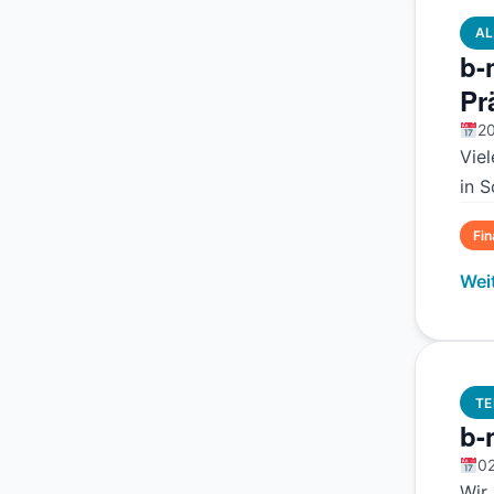
AL
b-
Pr
20
Vie
in 
Fi
Wei
TE
b-
02
Wir 