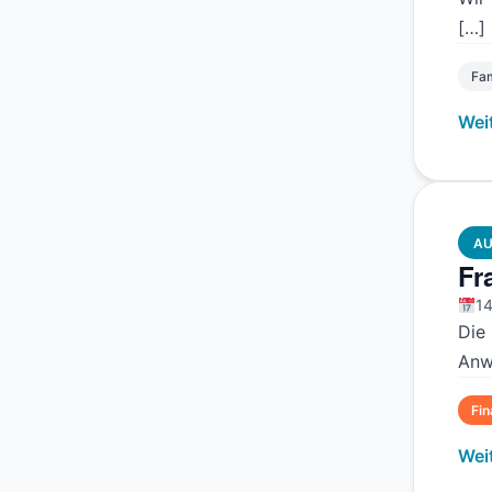
[…]
Fam
Wei
AU
Fr
14
Die
Anw
Fi
Wei