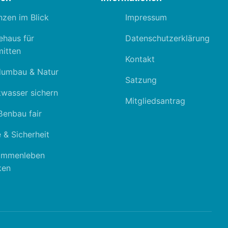
nzen im Blick
Impressum
ehaus für
Datenschutzerklärung
itten
Kontakt
dumbau & Natur
Satzung
kwasser sichern
Mitgliedsantrag
ßenbau fair
 & Sicherheit
ammenleben
ken