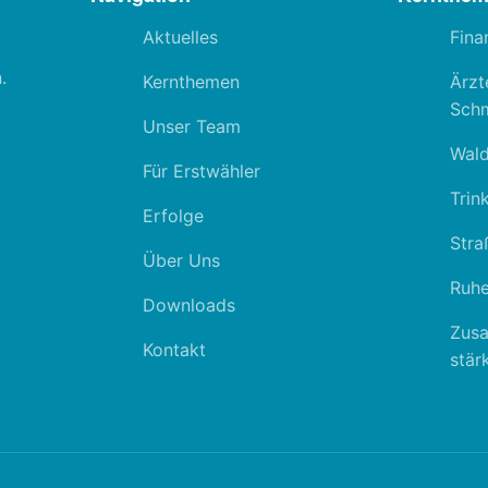
Aktuelles
Fina
.
Kernthemen
Ärzt
Schm
Unser Team
Wal
Für Erstwähler
Trin
Erfolge
Stra
Über Uns
Ruhe
Downloads
Zus
Kontakt
stär