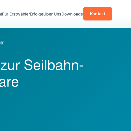
Kontakt
m
Für Erstwähler
Erfolge
Über Uns
Downloads
it“
 zur Seilbahn-
are