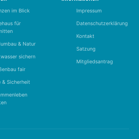
nzen im Blick
Impressum
ehaus für
Datenschutzerklärung
itten
Kontakt
dumbau & Natur
Satzung
kwasser sichern
Mitgliedsantrag
ßenbau fair
 & Sicherheit
ammenleben
ken