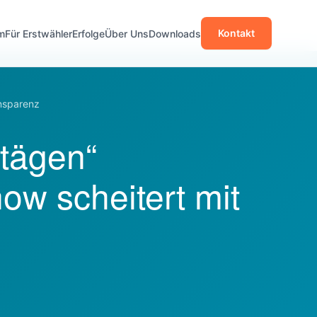
Kontakt
m
Für Erstwähler
Erfolge
Über Uns
Downloads
ansparenz
ntägen“
w scheitert mit