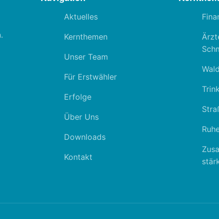
Aktuelles
Fina
.
Kernthemen
Ärzt
Schm
Unser Team
Wal
Für Erstwähler
Trin
Erfolge
Stra
Über Uns
Ruhe
Downloads
Zus
Kontakt
stär