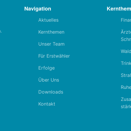
Navigation
Kernthe
Aktuelles
Fina
.
Kernthemen
Ärzt
Schm
Unser Team
Wal
Für Erstwähler
Trin
Erfolge
Stra
Über Uns
Ruhe
Downloads
Zus
Kontakt
stär