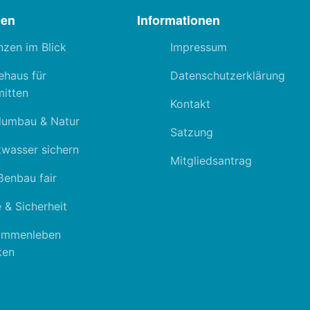
men
Informationen
nzen im Blick
Impressum
ehaus für
Datenschutzerklärung
itten
Kontakt
dumbau & Natur
Satzung
kwasser sichern
Mitgliedsantrag
ßenbau fair
 & Sicherheit
ammenleben
ken